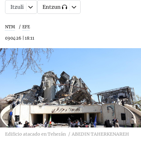
Itzuli
Entzun
NTM
EFE
03·04·26
|
18:11
Edificio atacado en Teherán
ABEDIN TAHERKENAREH