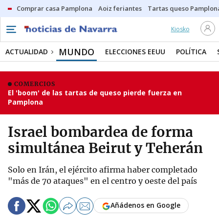
Comprar casa Pamplona
Aoiz feriantes
Tartas queso Pamplon
Kiosko
MUNDO
ACTUALIDAD
ELECCIONES EEUU
POLÍTICA
COMERCIOS
El 'boom' de las tartas de queso pierde fuerza en
Pamplona
Israel bombardea de forma
simultánea Beirut y Teherán
Solo en Irán, el ejército afirma haber completado
"más de 70 ataques" en el centro y oeste del país
Añádenos en Google