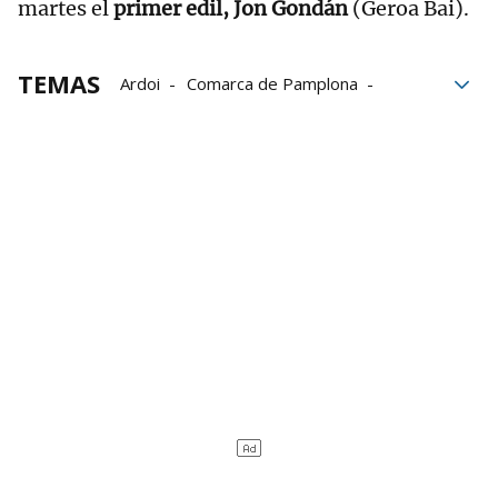
martes el
primer edil, Jon Gondán
(Geroa Bai).
TEMAS
Ardoi
Comarca de Pamplona
Navarra
Servicios
Zizur Mayor