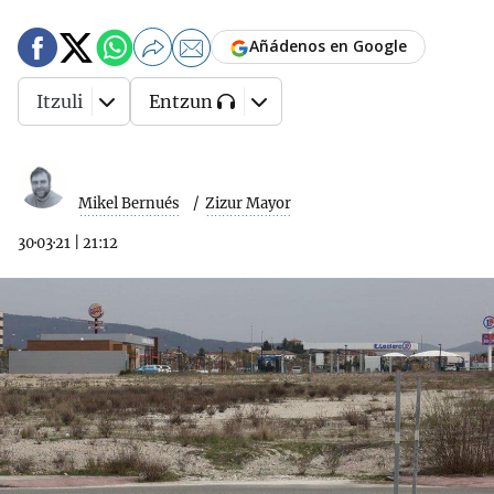
Añádenos en Google
Itzuli
Entzun
Mikel Bernués
Zizur Mayor
30·03·21
|
21:12