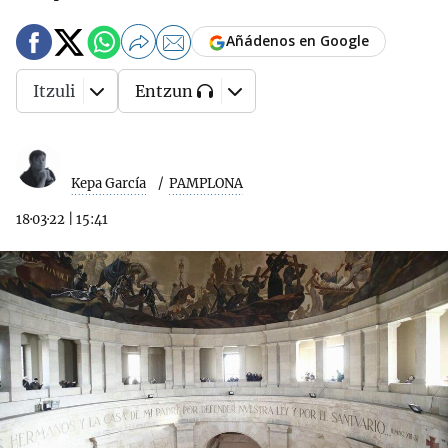
Añádenos en Google
Itzuli
Entzun
Kepa García
PAMPLONA
18·03·22
|
15:41