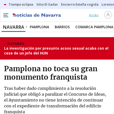
Tiempo eclipse
Sitio El Sadar
Encierro Estella cogida
Lorenzo
Kiosko
NAVARRA
PAMPLONA
BARRIOS
COMARCA PAMPLONA
NAVARRA
La investigación por presunto acoso sexual acaba con el
cese de un jefe del HUN
Pamplona no toca su gran
monumento franquista
Tras haber dado cumplimiento a la resolución
judicial que obligó a paralizar el Concurso de Ideas,
el Ayuntamiento no tiene intención de continuar
con el expediente de transformación del edificio
franquista