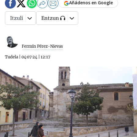
Añádenos en Google
Itzuli
Entzun
Fermín Pérez-Nievas
Tudela
|
04·07·24
|
12:17