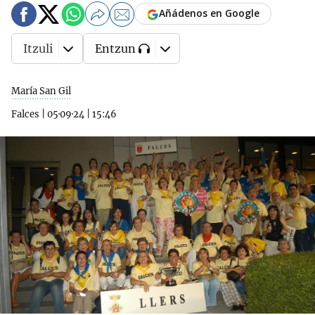
Añádenos en Google
Itzuli
Entzun
María San Gil
Falces
|
05·09·24
|
15:46