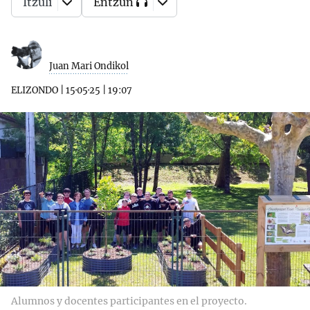
Itzuli
Entzun
Juan Mari Ondikol
ELIZONDO
|
15·05·25
|
19:07
Alumnos y docentes participantes en el proyecto.