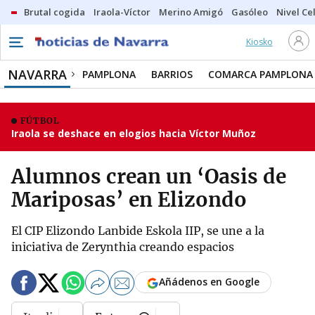
Brutal cogida
Iraola-Víctor
Merino Amigó
Gasóleo
Nivel Ce
Kiosko
NAVARRA
PAMPLONA
BARRIOS
COMARCA PAMPLONA
FÚTBOL
Iraola se deshace en elogios hacia Víctor Muñoz
Alumnos crean un ‘Oasis de
Mariposas’ en Elizondo
El CIP Elizondo Lanbide Eskola IIP, se une a la
iniciativa de Zerynthia creando espacios
Añádenos en Google