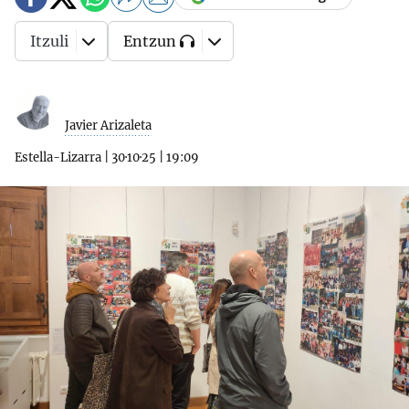
Itzuli
Entzun
Javier Arizaleta
Estella-Lizarra
|
30·10·25
|
19:09