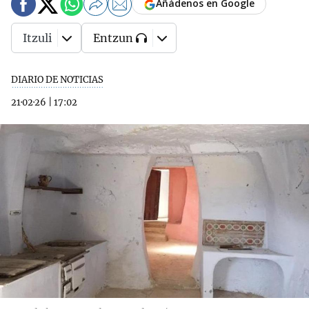
Añádenos en Google
Itzuli
Entzun
DIARIO DE NOTICIAS
21·02·26
|
17:02