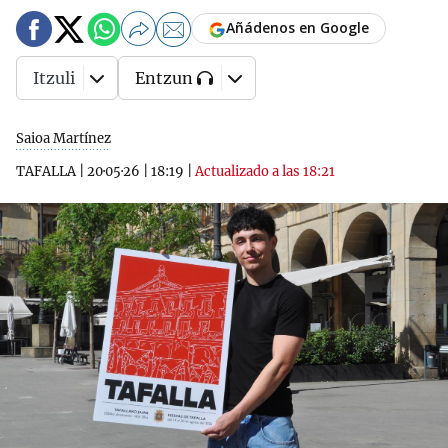
Añádenos en Google
Itzuli
Entzun
Saioa Martínez
TAFALLA
|
20·05·26
|
18:19
|
Actualizado a las 18:21