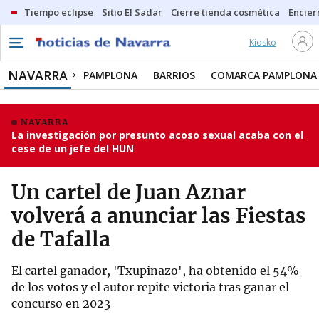
Tiempo eclipse
Sitio El Sadar
Cierre tienda cosmética
Encier
Kiosko
NAVARRA
PAMPLONA
BARRIOS
COMARCA PAMPLONA
NAVARRA
La investigación por presunto acoso sexual acaba con el
cese de un jefe del HUN
Un cartel de Juan Aznar
volverá a anunciar las Fiestas
de Tafalla
El cartel ganador, 'Txupinazo', ha obtenido el 54%
de los votos y el autor repite victoria tras ganar el
concurso en 2023