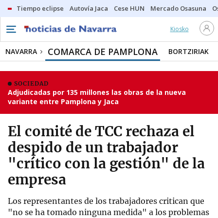
Tiempo eclipse
Autovía Jaca
Cese HUN
Mercado Osasuna
O
Kiosko
COMARCA DE PAMPLONA
NAVARRA
BORTZIRIAK
SOCIEDAD
Adjudicadas por 135 millones las obras de la nueva
variante entre Pamplona y Jaca
El comité de TCC rechaza el
despido de un trabajador
"crítico con la gestión" de la
empresa
Los representantes de los trabajadores critican que
"no se ha tomado ninguna medida" a los problemas