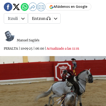
Añádenos en Google
Itzuli
Entzun
Manuel Sagüés
PERALTA
|
10·09·25
|
06:00
|
Actualizado a las 11:01