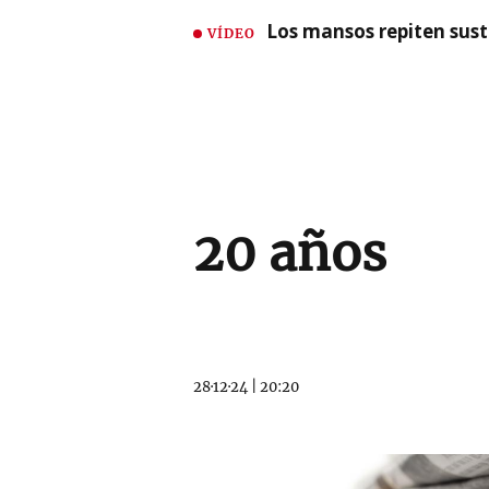
Los mansos repiten susto
VÍDEO
20 años
28·12·24
|
20:20