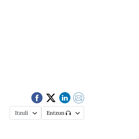
Itzuli
Entzun