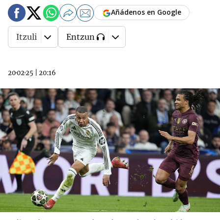
Añádenos en Google
Itzuli
Entzun
20·02·25
|
20:16