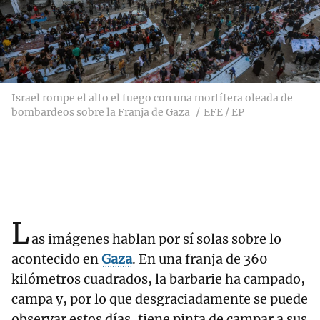
Israel rompe el alto el fuego con una mortífera oleada de
bombardeos sobre la Franja de Gaza
EFE / EP
L
as imágenes hablan por sí solas sobre lo
acontecido en
Gaza
. En una franja de 360
kilómetros cuadrados, la barbarie ha campado,
campa y, por lo que desgraciadamente se puede
observar estos días, tiene pinta de campar a sus