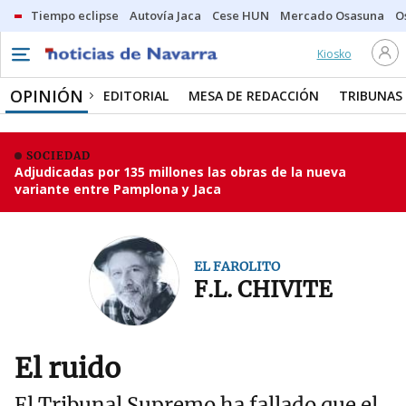
Tiempo eclipse
Autovía Jaca
Cese HUN
Mercado Osasuna
O
Kiosko
OPINIÓN
EDITORIAL
MESA DE REDACCIÓN
TRIBUNAS
SOCIEDAD
Adjudicadas por 135 millones las obras de la nueva
variante entre Pamplona y Jaca
EL FAROLITO
F.L. CHIVITE
El ruido
El Tribunal Supremo ha fallado que el