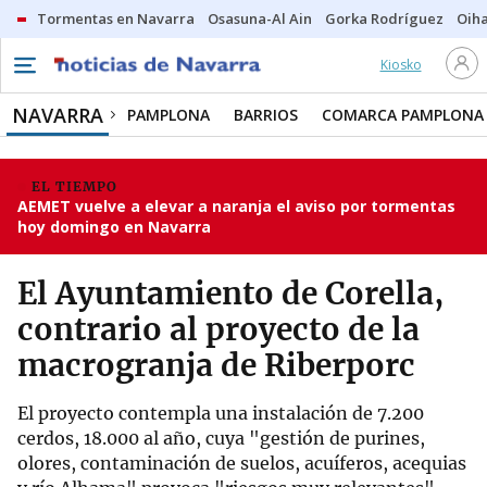
Tormentas en Navarra
Osasuna-Al Ain
Gorka Rodríguez
Oih
Kiosko
NAVARRA
PAMPLONA
BARRIOS
COMARCA PAMPLONA
EL TIEMPO
AEMET vuelve a elevar a naranja el aviso por tormentas
hoy domingo en Navarra
El Ayuntamiento de Corella,
contrario al proyecto de la
macrogranja de Riberporc
El proyecto contempla una instalación de 7.200
cerdos, 18.000 al año, cuya "gestión de purines,
olores, contaminación de suelos, acuíferos, acequias