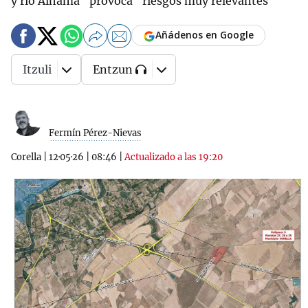
y río Alhama" provoca "riesgos muy relevantes"
Añádenos en Google
Itzuli
Entzun
Fermín Pérez-Nievas
Corella
|
12·05·26
|
08:46
|
Actualizado a las 19:20