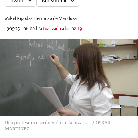
Itzuli
Entzun
Mikel Rípodas Hermoso de Mendoza
13·05·25
|
06:00
|
Actualizado a las 08:19
Una profesora escribiendo en la pizarra.
OSKAR
MARTINEZ