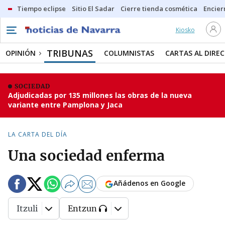
Tiempo eclipse
Sitio El Sadar
Cierre tienda cosmética
Encier
Kiosko
TRIBUNAS
OPINIÓN
COLUMNISTAS
CARTAS AL DIRE
SOCIEDAD
Adjudicadas por 135 millones las obras de la nueva
variante entre Pamplona y Jaca
LA CARTA DEL DÍA
Una sociedad enferma
Añádenos en Google
Itzuli
Entzun