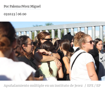
Por Paloma Pérez Miguel
03·10·23
|
06:00
Apuñalamiento múltiple en un instituto de Jerez
EFE / EP