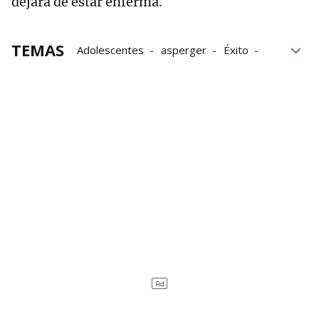
dejará de estar enferma.
TEMAS
Adolescentes
asperger
Éxito
Relaciones