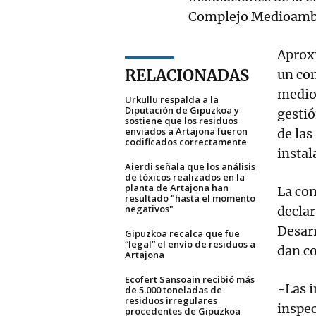
Complejo Medioambi
Aproxi
RELACIONADAS
un con
medioa
Urkullu respalda a la
Diputación de Gipuzkoa y
gestió
sostiene que los residuos
enviados a Artajona fueron
de las
codificados correctamente
instal
Aierdi señala que los análisis
de tóxicos realizados en la
planta de Artajona han
La com
resultado "hasta el momento
negativos"
declar
Desar
Gipuzkoa recalca que fue
“legal” el envío de residuos a
dan co
Artajona
Ecofert Sansoain recibió más
-Las i
de 5.000 toneladas de
residuos irregulares
inspe
procedentes de Gipuzkoa