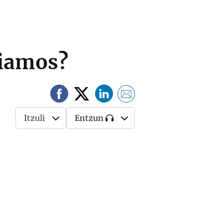
fiamos?
Itzuli
Entzun