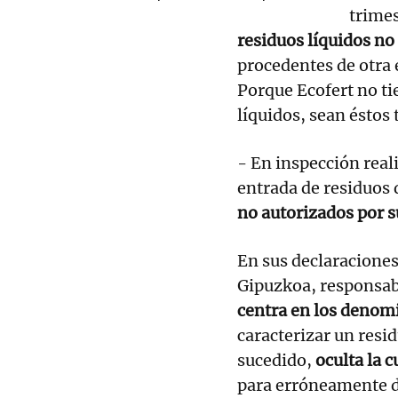
trime
residuos líquidos n
procedentes de otra
Porque Ecofert no ti
líquidos, sean éstos 
- En inspección real
entrada de residuos
no autorizados por s
En sus declaracione
Gipuzkoa, responsab
centra en los denom
caracterizar un resid
sucedido,
oculta la c
para erróneamente d