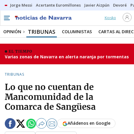
Jorge Messi
Acertante Euromillones
Javier Aizpún
Devoré
P
Kiosko
TRIBUNAS
OPINIÓN
COLUMNISTAS
CARTAS AL DIRE
EL TIEMPO
Varias zonas de Navarra en alerta naranja por tormentas
TRIBUNAS
Lo que no cuentan de
Mancomunidad de la
Comarca de Sangüesa
Añádenos en Google