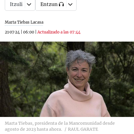
Itzuli
Entzun
Marta Tiebas Lacasa
21·07·24
|
06:00
|
Actualizado a las 07:44
Marta Tiebas, presidenta de la Mancomunidad desde
agosto de 2023 hasta ahora.
RAUL GARATE