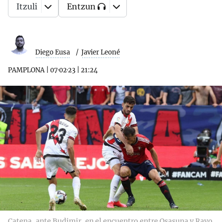
Itzuli
Entzun
Diego Eusa
Javier Leoné
PAMPLONA
|
07·02·23
|
21:24
Catena, ante Budimir, en el encuentro entre Osasuna y Rayo