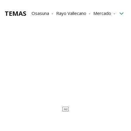
TEMAS
Osasuna
Rayo Vallecano
Mercado
Braulio Vázquez
Alejandro Catena