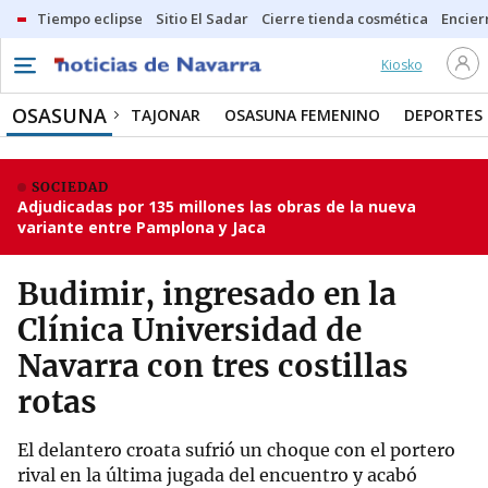
Tiempo eclipse
Sitio El Sadar
Cierre tienda cosmética
Encier
Kiosko
OSASUNA
TAJONAR
OSASUNA FEMENINO
DEPORTES
SOCIEDAD
Adjudicadas por 135 millones las obras de la nueva
variante entre Pamplona y Jaca
Budimir, ingresado en la
Clínica Universidad de
Navarra con tres costillas
rotas
El delantero croata sufrió un choque con el portero
rival en la última jugada del encuentro y acabó