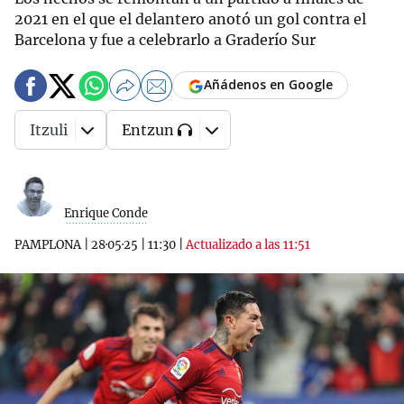
2021 en el que el delantero anotó un gol contra el
Barcelona y fue a celebrarlo a Graderío Sur
Añádenos en Google
Itzuli
Entzun
Enrique Conde
PAMPLONA
|
28·05·25
|
11:30
|
Actualizado a las 11:51