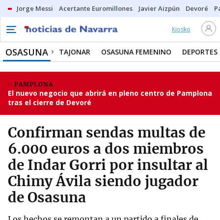
Jorge Messi
Acertante Euromillones
Javier Aizpún
Devoré
P
Kiosko
OSASUNA
TAJONAR
OSASUNA FEMENINO
DEPORTES
PAMPLONA
El nuevo negocio que abrirá en pleno centro de Pamplona
tras el cierre de Devoré
Confirman sendas multas de
6.000 euros a dos miembros
de Indar Gorri por insultar al
Chimy Ávila siendo jugador
de Osasuna
Los hechos se remontan a un partido a finales de