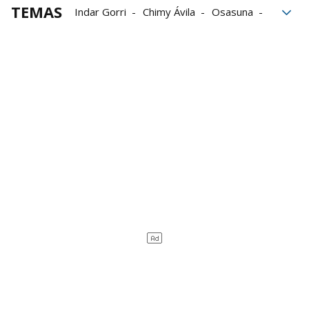
TEMAS
Indar Gorri
Chimy Ávila
Osasuna
Euros
aficionados
Violencia
Futbolistas