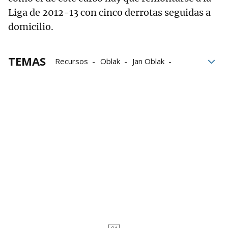
Liga de 2012-13 con cinco derrotas seguidas a
domicilio.
TEMAS
Recursos
Oblak
Jan Oblak
Dedos
Osasuna
Alessio Lisci
Ante Budimir
Atlético de Madrid-Osasuna