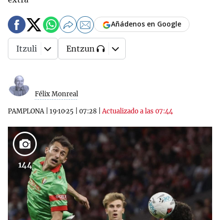
Añádenos en Google
Itzuli
Entzun
Félix Monreal
PAMPLONA
|
19·10·25
|
07:28
|
Actualizado a las 07:44
144