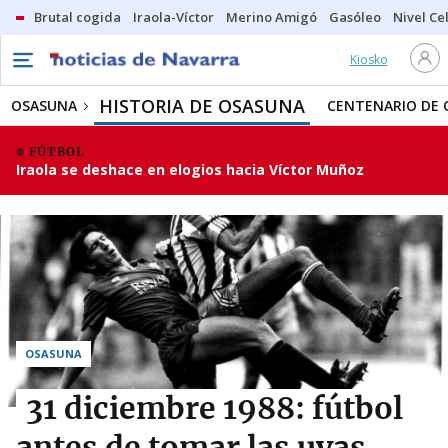
Brutal cogida
Iraola-Víctor
Merino Amigó
Gasóleo
Nivel Ce
Kiosko
HISTORIA DE OSASUNA
OSASUNA
CENTENARIO DE
FÚTBOL
Iraola se deshace en elogios hacia Víctor Muñoz
OSASUNA
31 diciembre 1988: fútbol
antes de tomar las uvas