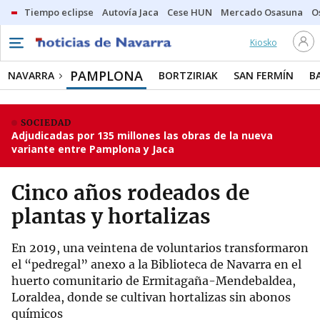
Tiempo eclipse
Autovía Jaca
Cese HUN
Mercado Osasuna
O
Kiosko
PAMPLONA
NAVARRA
BORTZIRIAK
SAN FERMÍN
B
SOCIEDAD
Adjudicadas por 135 millones las obras de la nueva
variante entre Pamplona y Jaca
Cinco años rodeados de
plantas y hortalizas
En 2019, una veintena de voluntarios transformaron
el “pedregal” anexo a la Biblioteca de Navarra en el
huerto comunitario de Ermitagaña-Mendebaldea,
Loraldea, donde se cultivan hortalizas sin abonos
químicos