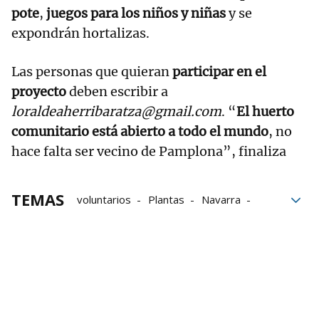
pote
,
juegos para los niños y niñas
y se
expondrán hortalizas.
Las personas que quieran
participar en el
proyecto
deben escribir a
loraldeaherribaratza@gmail.com
. “
El huerto
comunitario está abierto a todo el mundo
, no
hace falta ser vecino de Pamplona”, finaliza
TEMAS
voluntarios
Plantas
Navarra
Banco de Alimentos de Navarra
Huertos urbanos
París 365
Pamplona
Hortalizas
El personaje de Vecinos