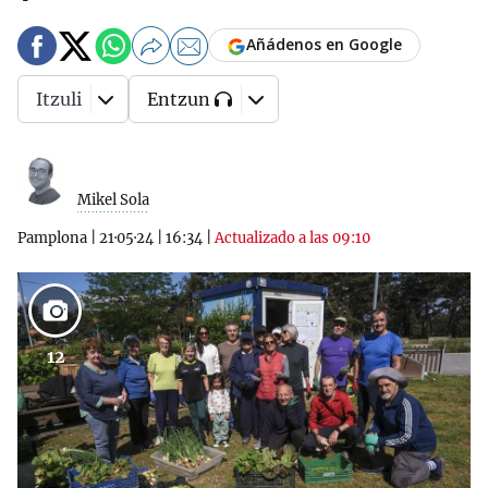
Añádenos en Google
Itzuli
Entzun
Mikel Sola
Pamplona
|
21·05·24
|
16:34
|
Actualizado a las 09:10
12