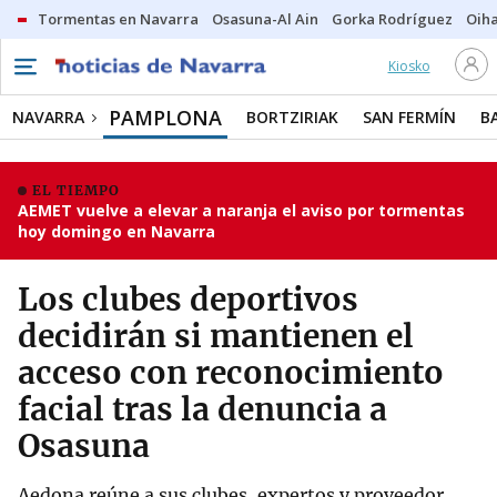
Tormentas en Navarra
Osasuna-Al Ain
Gorka Rodríguez
Oih
Kiosko
PAMPLONA
NAVARRA
BORTZIRIAK
SAN FERMÍN
B
EL TIEMPO
AEMET vuelve a elevar a naranja el aviso por tormentas
hoy domingo en Navarra
Los clubes deportivos
decidirán si mantienen el
acceso con reconocimiento
facial tras la denuncia a
Osasuna
Aedona reúne a sus clubes, expertos y proveedor