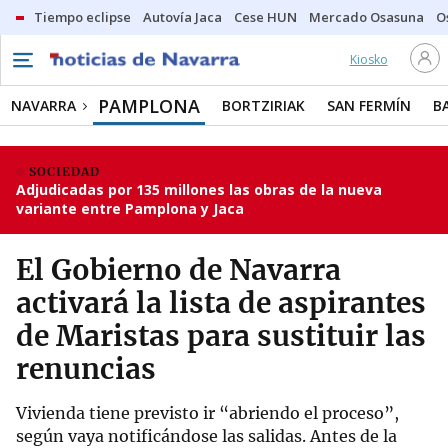
Tiempo eclipse
Autovía Jaca
Cese HUN
Mercado Osasuna
O
Kiosko
PAMPLONA
NAVARRA
BORTZIRIAK
SAN FERMÍN
B
SOCIEDAD
Adjudicadas por 135 millones las obras de la nueva
variante entre Pamplona y Jaca
El Gobierno de Navarra
activará la lista de aspirantes
de Maristas para sustituir las
renuncias
Vivienda tiene previsto ir “abriendo el proceso”,
según vaya notificándose las salidas. Antes de la