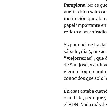
Pamplona
. No es qu
vueltas bien sabroso
institución que abarc
papel importante en
refiero a las
cofradí
Y ¿por qué me ha dad
sábado, día 3, me ace
“viejorrerías”, que 
de San José, y anduv
viendo, toquiteando
conocidos que solo l
En esas estaba cuand
otro friki, peor que 
el ADN. Nada más des