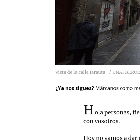
Vista de la calle Jarauta.
UNAI BEROI
¿Ya nos sigues?
Márcanos como me
H
ola personas, fie
con vosotros.
Hoy no vamos a dar pa