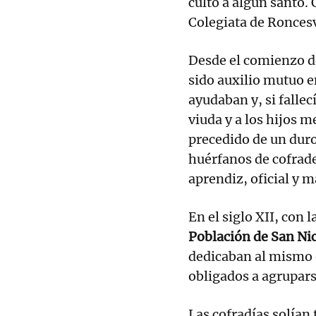
culto a algún santo.
Colegiata de Roncesva
Desde el comienzo de
sido auxilio mutuo e
ayudaban y, si falle
viuda y a los hijos m
precedido de un dur
huérfanos de cofrade
aprendiz, oficial y m
En el siglo XII, con l
Población de San Nic
dedicaban al mismo o
obligados a agruparse
Las cofradías solían