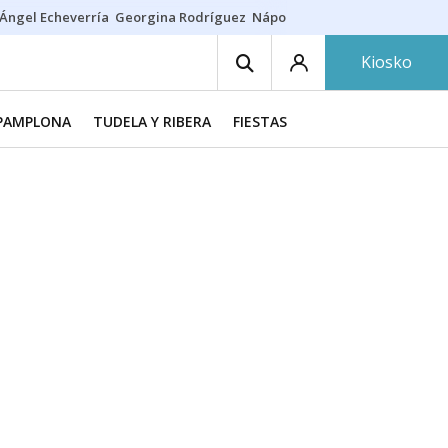
Ángel Echeverría
Georgina Rodríguez
Nápoles - Osasuna
Insultos rac
Kiosko
PAMPLONA
TUDELA Y RIBERA
FIESTAS