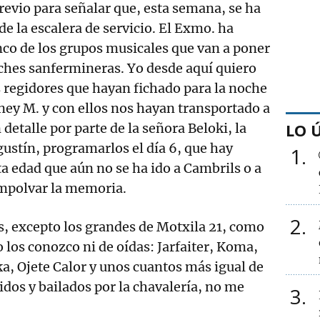
revio para señalar que, esta semana, se ha
e la escalera de servicio. El Exmo. ha
nco de los grupos musicales que van a poner
ches sanfermineras. Yo desde aquí quiero
 regidores que hayan fichado para la noche
oney M. y con ellos nos hayan transportado a
LO 
detalle por parte de la señora Beloki, la
ustín, programarlos el día 6, que hay
1
a edad que aún no se ha ido a Cambrils o a
mpolvar la memoria.
2
os, excepto los grandes de Motxila 21, como
 los conozco ni de oídas: Jarfaiter, Koma,
, Ojete Calor y unos cuantos más igual de
dos y bailados por la chavalería, no me
3