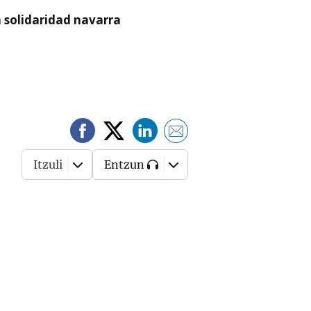
a solidaridad navarra
Itzuli
Entzun