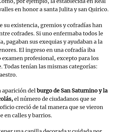
 Como, por ejemplo, la establecida en Real
lles en honor a santa Julita y san Quirico.
 su existencia, gremios y cofradías han
ntre cofrades. Si uno enfermaba todos le
cía, pagaban sus exequias y ayudaban a la
enores. El ingreso en una cofradía iba
o examen profesional, excepto para los
. Todas tenían las mismas categorías:
aestro.
a aparición del
burgo de San Saturnino y la
olás,
el número de ciudadanos que se
ficio creció de tal manera que se vieron
 en calles y barrios.
 tener una capilla decorada y cuidada por