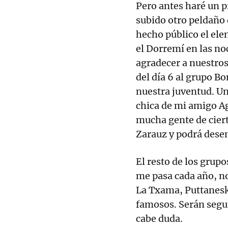
Pero antes haré un p
subido otro peldaño d
hecho público el ele
el Dorremí en las no
agradecer a nuestros
del día 6 al grupo B
nuestra juventud. Un 
chica de mi amigo Ag
mucha gente de ciert
Zarauz y podrá dese
El resto de los grup
me pasa cada año, no
La Txama, Puttaneska
famosos. Serán segui
cabe duda.