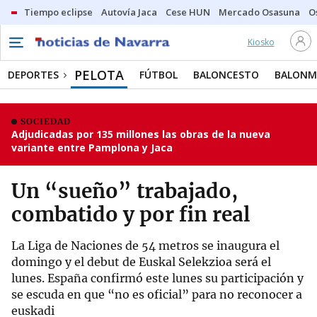
Tiempo eclipse
Autovía Jaca
Cese HUN
Mercado Osasuna
O
Kiosko
PELOTA
DEPORTES
FÚTBOL
BALONCESTO
BALON
SOCIEDAD
Adjudicadas por 135 millones las obras de la nueva
variante entre Pamplona y Jaca
Un “sueño” trabajado,
combatido y por fin real
La Liga de Naciones de 54 metros se inaugura el
domingo y el debut de Euskal Selekzioa será el
lunes. España confirmó este lunes su participación y
se escuda en que “no es oficial” para no reconocer a
euskadi