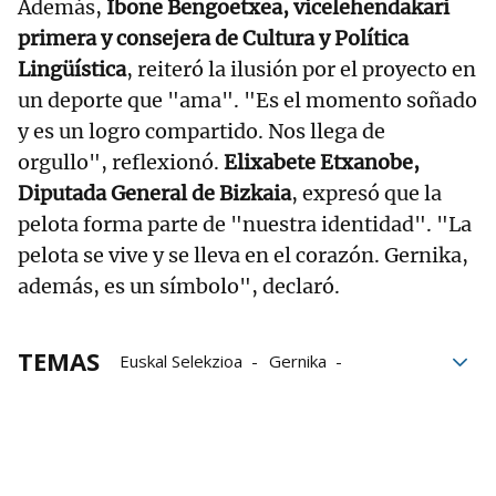
Además,
Ibone Bengoetxea, vicelehendakari
primera y consejera de Cultura y Política
Lingüística
, reiteró la ilusión por el proyecto en
un deporte que "ama". "Es el momento soñado
y es un logro compartido. Nos llega de
orgullo", reflexionó.
Elixabete Etxanobe,
Diputada General de Bizkaia
, expresó que la
pelota forma parte de "nuestra identidad". "La
pelota se vive y se lleva en el corazón. Gernika,
además, es un símbolo", declaró.
TEMAS
Euskal Selekzioa
Gernika
Liga de Naciones
federación española de pelota
Federación Internacional de Pelota Vasca
Federación de Euskadi de Pelota Vasca