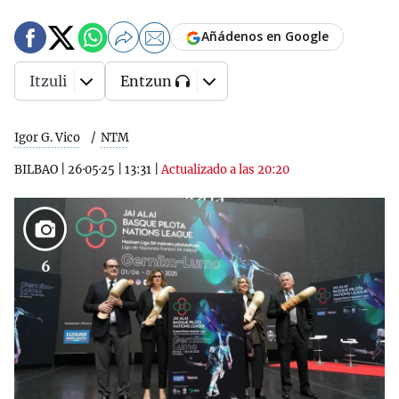
Añádenos en Google
Itzuli
Entzun
Igor G. Vico
NTM
BILBAO
|
26·05·25
|
13:31
|
Actualizado a las 20:20
6