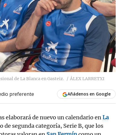
esional de La Blanca en Gasteiz.
ÁLEX LARRETXI
dio preferente
Añádenos en Google
as elaborará de nuevo un calendario en
La
o de segunda categoría, Serie B, que los
otoras valoran en
San Fermín
como un