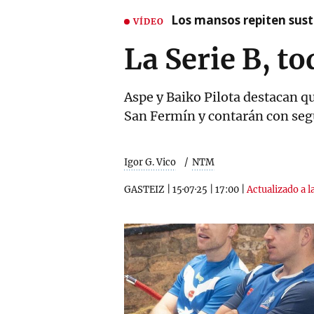
Los mansos repiten susto
VÍDEO
La Serie B, t
Aspe y Baiko Pilota destacan 
San Fermín y contarán con seg
Igor G. Vico
NTM
GASTEIZ
|
15·07·25
|
17:00
|
Actualizado a l