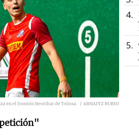
4
5
za en el frontón Beotibar de Tolosa.
ARNAITZ RUBIO
petición"