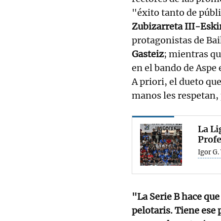
"éxito tanto de públ
Zubizarreta III-Esk
protagonistas de Bai
Gasteiz
; mientras q
en el bando de Aspe e
A priori, el dueto que
manos les respetan, 
La Li
Prof
Igor G.
"La Serie B hace que
pelotaris. Tiene ese 