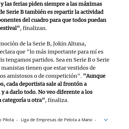
y las ferias piden siempre a las máximas
 de Serie B también es repartir la actividad
ponentes del cuadro para que todos puedan
 estival"
, finalizan.
moción de la Serie B, Jokin Altuna,
eclara que "lo más importante para mí es
ris tengamos partidos. Sea en Serie B o Serie
s manistas tienen que estar vestidos de
dos amistosos o de competición".
"Aunque
, cada deportista sale al frontón a
y a darlo todo. No veo diferente a los
a categoría u otra"
, finaliza.
o Pilota
Liga de Empresas de Pelota a Mano
a
Iosu Eskiroz
Unai Alberdi