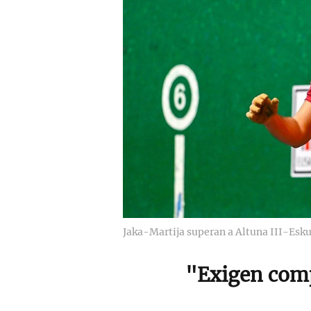
Jaka-Martija superan a Altuna III-Esku
"Exigen com