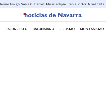
erino Amigó
Salva Gutiérrez
Mirar eclipse
Iraola-Víctor
Nivel Celta
L
BALONCESTO
BALONMANO
CICLISMO
MONTAÑISMO