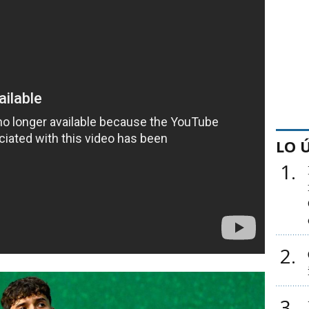
LO 
1
2
3