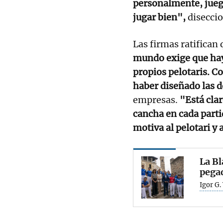
personalmente, jueg
jugar bien",
diseccio
Las firmas ratifican
mundo exige que hay
propios pelotaris. C
haber diseñado las d
empresas.
"Está clar
cancha en cada parti
motiva al pelotari y a
La Bl
pega
Igor G.