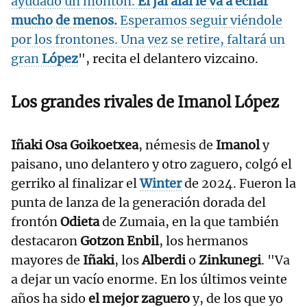
ayudado un montón.
El jai alai le va a echar
mucho de menos.
Esperamos seguir viéndole
por los frontones. Una vez se retire, faltará un
gran
López
", recita el delantero vizcaino.
Los grandes rivales de
Imanol
López
Iñaki Osa Goikoetxea
, némesis de
Imanol
y
paisano, uno delantero y otro zaguero, colgó el
gerriko al finalizar el
Winter
de 2024. Fueron la
punta de lanza de la generación dorada del
frontón
Odieta
de Zumaia, en la que también
destacaron
Gotzon Enbil
, los hermanos
mayores de
Iñaki
, los
Alberdi
o
Zinkunegi
. "Va
a dejar un vacío enorme. En los últimos veinte
años ha sido
el mejor zaguero
y, de los que yo