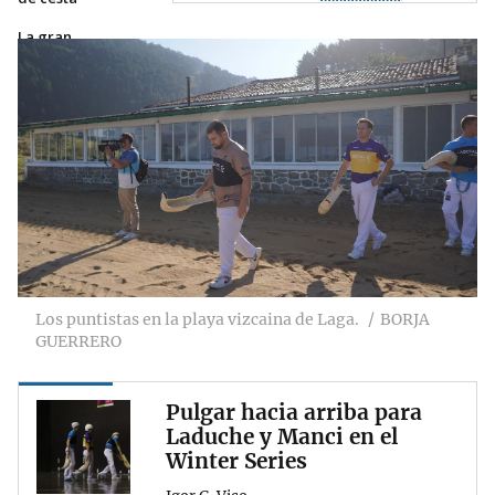
La gran
oportunidad de
Laduche y Manci
en el Winter Series
Los puntistas en la playa vizcaina de Laga.
BORJA
GUERRERO
Pulgar hacia arriba para
Laduche y Manci en el
Winter Series