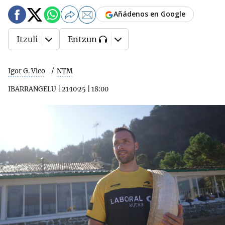
Añádenos en Google
Itzuli
Entzun
Igor G. Vico
NTM
IBARRANGELU
|
21·10·25
|
18:00