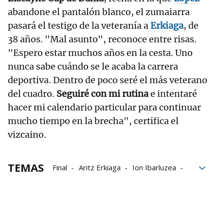
abandone el pantalón blanco, el zumaiarra
pasará el testigo de la veteranía a
Erkiaga
, de
38 años. "Mal asunto", reconoce entre risas.
"Espero estar muchos años en la cesta. Uno
nunca sabe cuándo se le acaba la carrera
deportiva. Dentro de poco seré el más veterano
del cuadro.
Seguiré con mi rutina
e intentaré
hacer mi calendario particular para continuar
mucho tiempo en la brecha", certifica el
vizcaino.
TEMAS
Final
Aritz Erkiaga
Ion Ibarluzea
Gernika
Ludovic Laduche
Mikel Mancisidor
Eusko Label Winter Series