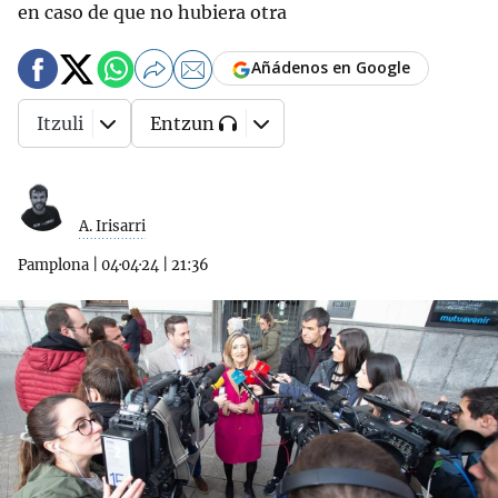
en caso de que no hubiera otra
Añádenos en Google
Itzuli
Entzun
A. Irisarri
Pamplona
|
04·04·24
|
21:36