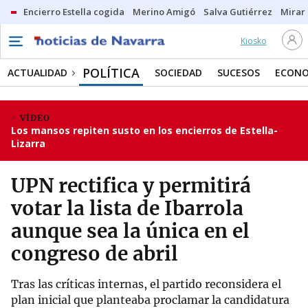
Encierro Estella cogida
Merino Amigó
Salva Gutiérrez
Mirar 
Kiosko
POLÍTICA
ACTUALIDAD
SOCIEDAD
SUCESOS
ECONO
VÍDEO
Los mansos repiten susto en los encierros de Estella-
Lizarra
UPN rectifica y permitirá
votar la lista de Ibarrola
aunque sea la única en el
congreso de abril
Tras las críticas internas, el partido reconsidera el
plan inicial que planteaba proclamar la candidatura