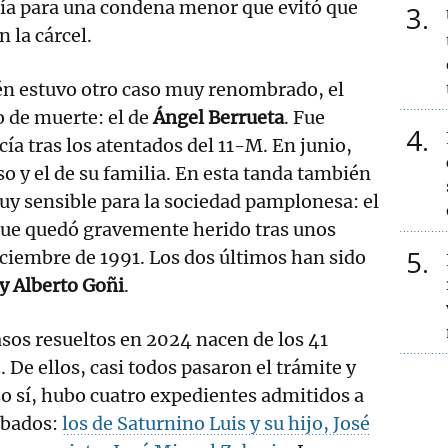
lía para una condena menor que evitó que
3
 la cárcel.
én estuvo otro caso muy renombrado, el
o de muerte: el de
Ángel Berrueta
. Fue
4
cía tras los atentados del 11-M. En junio,
so y el de su familia. En esta tanda también
uy sensible para la sociedad pamplonesa: el
que quedó gravemente herido tras unos
5
diciembre de 1991. Los dos últimos han sido
y Alberto Goñi
.
asos resueltos en 2024 nacen de los 41
 De ellos, casi todos pasaron el trámite y
o sí, hubo cuatro expedientes admitidos a
obados:
los de Saturnino Luis y su hijo, José