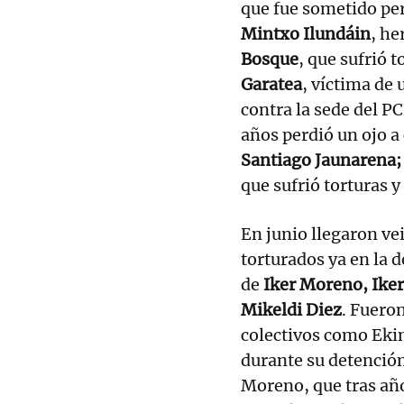
que fue sometido per
Mintxo Ilundáin
, he
Bosque
, que sufrió 
Garatea
, víctima de 
contra la sede del 
años perdió un ojo a
Santiago Jaunarena; 
que sufrió torturas y
En junio llegaron ve
torturados ya en la d
de
Iker Moreno, Iker
Mikeldi Diez
. Fuero
colectivos como Ekin
durante su detención
Moreno, que tras año