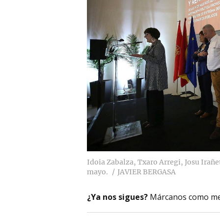
Idoia Zabalza, Txaro Arregi, Josu Irañe
mayo.
JAVIER BERGASA
¿Ya nos sigues?
Márcanos como me