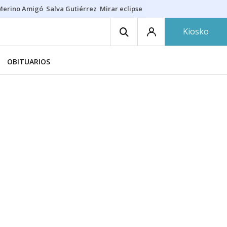
Merino Amigó
Salva Gutiérrez
Mirar eclipse
Iraola-Víctor
Ángel Eche
Kiosko
OBITUARIOS