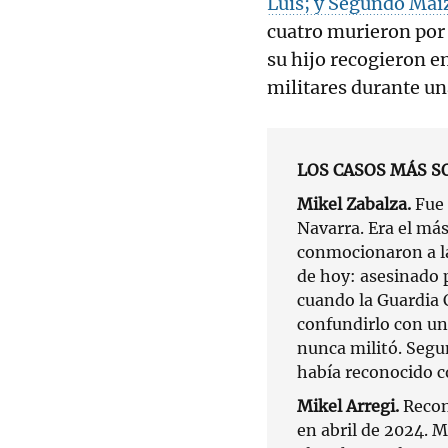
Luis; y Segundo Maiz
cuatro murieron por 
su hijo recogieron e
militares durante u
LOS CASOS MÁS 
Mikel Zabalza.
Fue 
Navarra. Era el má
conmocionaron a la 
de hoy: asesinado p
cuando la Guardia C
confundirlo con un
nunca militó. Segu
había reconocido 
Mikel Arregi.
Recon
en abril de 2024. M