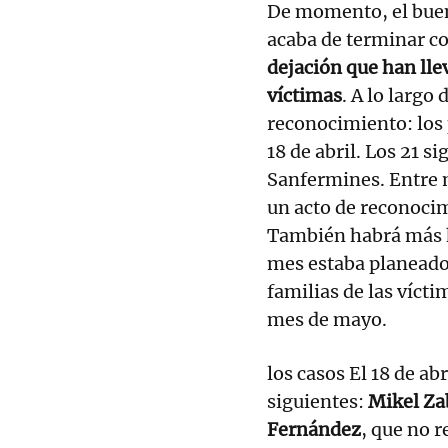
De momento, el buen
acaba de terminar 
dejación que han lle
víctimas
. A lo largo
reconocimiento: los 
18 de abril. Los 21 s
Sanfermines. Entre m
un acto de reconoci
También habrá más 
mes estaba planeado v
familias de las víct
mes de mayo.
los casos El 18 de ab
siguientes:
Mikel Zab
Fernández
, que no r