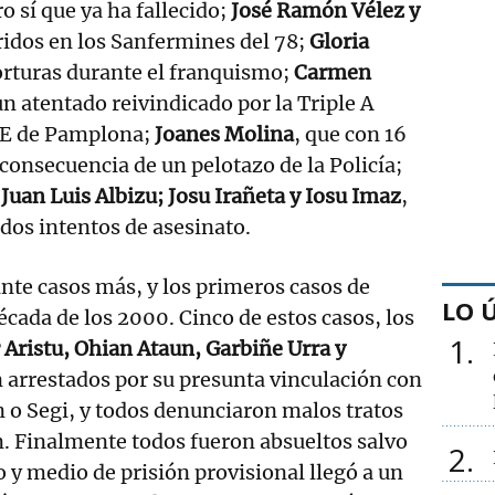
o sí que ya ha fallecido;
José Ramón Vélez y
ridos en los Sanfermines del 78;
Gloria
torturas durante el franquismo;
Carmen
un atentado reivindicado por la Triple A
PCE de Pamplona;
Joanes Molina
, que con 16
 consecuencia de un pelotazo de la Policía;
Juan Luis Albizu; Josu Irañeta y Iosu Imaz
,
 dos intentos de asesinato.
inte casos más, y los primeros casos de
LO 
écada de los 2000. Cinco de estos casos, los
1
 Aristu, Ohian Ataun, Garbiñe Urra y
n arrestados por su presunta vinculación con
 o Segi, y todos denunciaron malos tratos
. Finalmente todos fueron absueltos salvo
2
 y medio de prisión provisional llegó a un