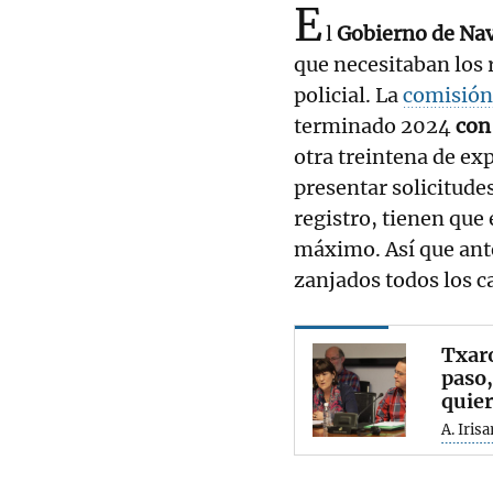
E
l
Gobierno de Na
que necesitaban los 
policial. La
comisión
terminado 2024
con
otra treintena de ex
presentar solicitude
registro, tienen que
máximo. Así que ant
zanjados todos los c
Txaro
paso,
quier
A. Irisa