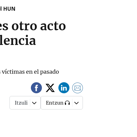
el HUN
s otro acto
lencia
 víctimas en el pasado
Itzuli
Entzun