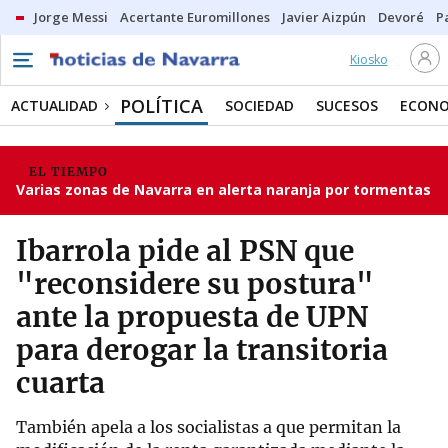
Jorge Messi
Acertante Euromillones
Javier Aizpún
Devoré
P
Kiosko
POLÍTICA
ACTUALIDAD
SOCIEDAD
SUCESOS
ECONO
EL TIEMPO
Varias zonas de Navarra en alerta naranja por tormentas
Ibarrola pide al PSN que
"reconsidere su postura"
ante la propuesta de UPN
para derogar la transitoria
cuarta
También apela a los socialistas a que permitan la