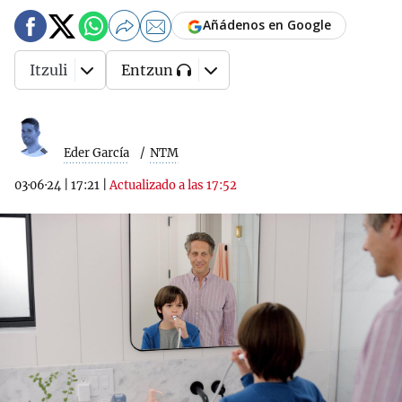
Añádenos en Google
Itzuli
Entzun
Eder García
NTM
03·06·24
|
17:21
|
Actualizado a las 17:52