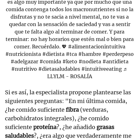
es algo muy importante ya que por mucho que una
comida contenga todos los macronutrientes si no la
disfrutas y no te sacia a nivel mental, no te vas a
quedar con la sensación de saciedad y vas a sentir
que te falta algo al terminar de comer. Y para
terminar: no hay horarios que estén mal o bien para
comer. Recuérdalo. 💖
#alimentacionintuitiva
#nutricionista
#dietista
#tca
#hambre
#perderpeso
#adelgazar
#comida
#keto
#nodieta
#antidieta
#nutritivo
#dietasaludables
#intuitiveeating
♬
LLYLM - ROSALÍA
Si es así, la especialista propone plantearse las
siguientes preguntas: "En mi última comida,
¿he comido suficiente
fibra
(verduras,
carbohidratos integrales), ¿he comido
suficiente
proteína
?, ¿he añadido
grasas
saludables
?, ¿era algo que verdaderamente me