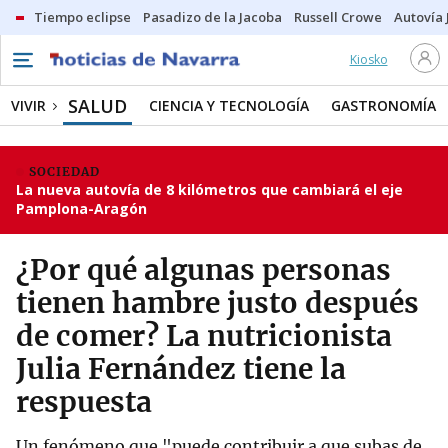
Tiempo eclipse
Pasadizo de la Jacoba
Russell Crowe
Autovía 
Kiosko
SALUD
VIVIR
CIENCIA Y TECNOLOGÍA
GASTRONOMÍA
SOCIEDAD
La nueva autovía de 8 kilómetros que cambiará el eje
Pamplona-Aragón
¿Por qué algunas personas
tienen hambre justo después
de comer? La nutricionista
Julia Fernández tiene la
respuesta
Un fenómeno que "puede contribuir a que subas de