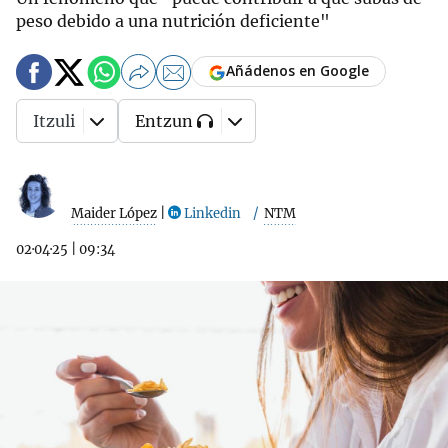
peso debido a una nutrición deficiente"
Añádenos en Google
Itzuli
Entzun
Maider López
|
Linkedin
NTM
02·04·25
|
09:34