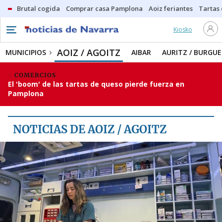
Brutal cogida
Comprar casa Pamplona
Aoiz feriantes
Tartas
Kiosko
MUNICIPIOS
AOIZ / AGOITZ
AOIZ / AGOITZ
MUNICIPIOS
AIBAR
AURITZ / BURGU
AIBAR
COMERCIOS
El 'boom' de las tartas de queso pierde fuerza en
AURITZ / BURGUETE
Pamplona
ERRO-AEZKOA-ARCE
BURGUI
NOTICIAS DE AOIZ / AGOITZ
ISABA
LUMBIER