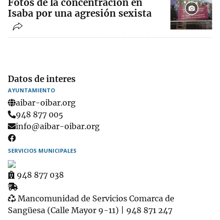
Fotos de la concentración en
Isaba por una agresión sexista
Datos de interes
AYUNTAMIENTO
aibar-oibar.org
Teléfono
948 877 005
Email
info@aibar-oibar.org
SERVICIOS MUNICIPALES
Ambulatorio
948 877 038
Recogida
Garbigune
de
Mancomunidad de Servicios Comarca de
muebles
Sangüesa (Calle Mayor 9-11) | 948 871 247