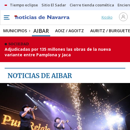
Tiempo eclipse
Sitio El Sadar
Cierre tienda cosmética
Encier
Kiosko
MUNICIPIOS
AIBAR
AIBAR
MUNICIPIOS
AOIZ / AGOITZ
AURITZ / BURGUET
AOIZ / AGOITZ
SOCIEDAD
Adjudicadas por 135 millones las obras de la nueva
AURITZ / BURGUETE
variante entre Pamplona y Jaca
ERRO-AEZKOA-ARCE
BURGUI
NOTICIAS DE AIBAR
ISABA
LUMBIER