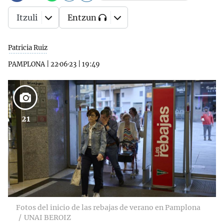
Itzuli
Entzun
Patricia Ruiz
PAMPLONA
|
22·06·23
|
19:49
21
Fotos del inicio de las rebajas de verano en Pamplona
UNAI BEROIZ