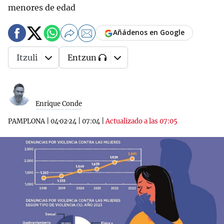
menores de edad
Añádenos en Google
Itzuli
Entzun
Enrique Conde
PAMPLONA
|
04·02·24
|
07:04
|
Actualizado a las 07:05