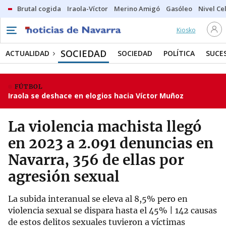
Brutal cogida
Iraola-Víctor
Merino Amigó
Gasóleo
Nivel Ce
Kiosko
SOCIEDAD
ACTUALIDAD
SOCIEDAD
POLÍTICA
SUCE
FÚTBOL
Iraola se deshace en elogios hacia Víctor Muñoz
La violencia machista llegó
en 2023 a 2.091 denuncias en
Navarra, 356 de ellas por
agresión sexual
La subida interanual se eleva al 8,5% pero en
violencia sexual se dispara hasta el 45% | 142 causas
de estos delitos sexuales tuvieron a víctimas