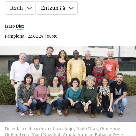
Itzuli
Entzun
Izaro Díaz
Pamplona
|
24·02·25
|
08:30
De izda a dcha y de arriba a abajo, Iñaki Díaz, Gentzane
Goikoetxea, Iñaki Nazabal, Amaia Alonso, Babacar Geye,