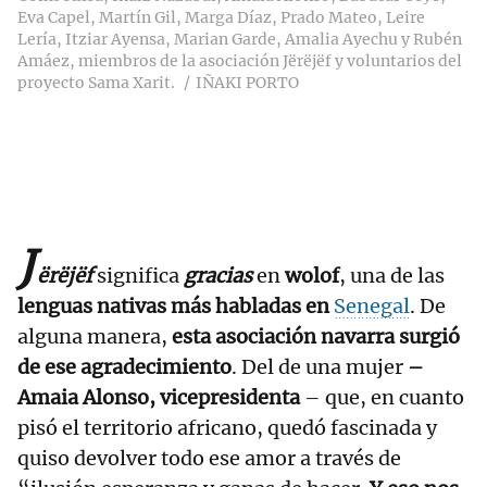
Eva Capel, Martín Gil, Marga Díaz, Prado Mateo, Leire
Lería, Itziar Ayensa, Marian Garde, Amalia Ayechu y Rubén
Amáez, miembros de la asociación Jërëjëf y voluntarios del
proyecto Sama Xarit.
IÑAKI PORTO
J
ërëjëf
significa
gracias
en
wolof
, una de las
lenguas nativas más habladas en
Senegal
. De
alguna manera,
esta asociación navarra surgió
de ese agradecimiento
. Del de una mujer
–
Amaia Alonso, vicepresidenta
– que, en cuanto
pisó el territorio africano, quedó fascinada y
quiso devolver todo ese amor a través de