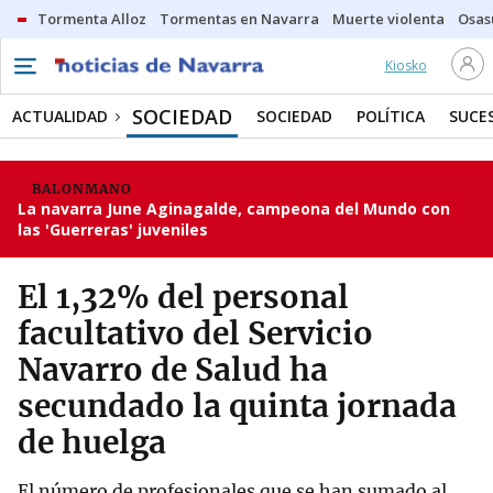
Tormenta Alloz
Tormentas en Navarra
Muerte violenta
Osas
Kiosko
SOCIEDAD
ACTUALIDAD
SOCIEDAD
POLÍTICA
SUCE
BALONMANO
La navarra June Aginagalde, campeona del Mundo con
las 'Guerreras' juveniles
El 1,32% del personal
facultativo del Servicio
Navarro de Salud ha
secundado la quinta jornada
de huelga
El número de profesionales que se han sumado al