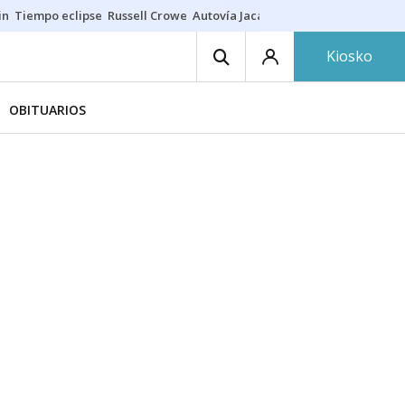
in
Tiempo eclipse
Russell Crowe
Autovía Jaca
Ronald Araújo
Prohibic
Kiosko
OBITUARIOS