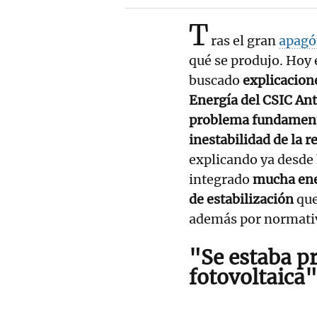
T
ras el gran
apag
qué se produjo. Hoy
buscado
explicacion
Energía del CSIC
Ant
problema fundamen
inestabilidad de la r
explicando ya desde 
integrado
mucha ene
de estabilización
que
además por normativ
"Se estaba p
fotovoltaica"