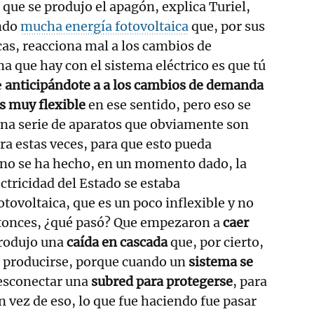
que se produjo el apagón, explica Turiel,
endo
mucha energía fotovoltaica
que, por sus
icas, reacciona mal a los cambios de
 que hay con el sistema eléctrico es que tú
e
anticipándote a a los cambios de demanda
es muy flexible
en ese sentido, pero eso se
na serie de aparatos que obviamente son
ara estas veces, para que esto pueda
 no se ha hecho, en un momento dado, la
ctricidad del Estado se estaba
tovoltaica, que es un poco inflexible y no
ntonces, ¿qué pasó? Que empezaron a
caer
produjo una
caída en cascada
que, por cierto,
 producirse, porque cuando un
sistema se
esconectar una
subred para protegerse
, para
 vez de eso, lo que fue haciendo fue pasar