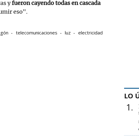
ras y
fueron cayendo todas en cascada
umir eso".
agón
telecomunicaciones
luz
electricidad
LO 
1