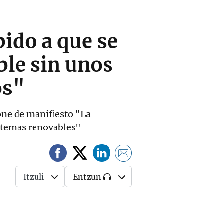
bido a que se
le sin unos
os"
one de manifiesto "La
istemas renovables"
Itzuli
Entzun