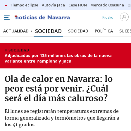
Tiempo eclipse
Autovía Jaca
Cese HUN
Mercado Osasuna
O
Kiosko
SOCIEDAD
ACTUALIDAD
SOCIEDAD
POLÍTICA
SUCE
SOCIEDAD
Adjudicadas por 135 millones las obras de la nueva
variante entre Pamplona y Jaca
Ola de calor en Navarra: lo
peor está por venir. ¿Cuál
será el día más caluroso?
El lunes se registrarán temperaturas extremas de
forma generalizada y termómetros que llegarán a
los 41 grados