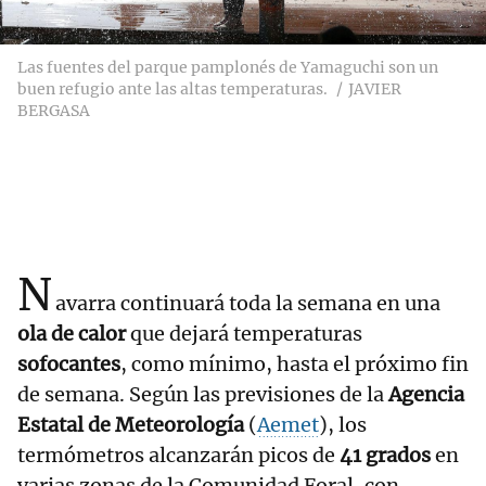
Las fuentes del parque pamplonés de Yamaguchi son un
buen refugio ante las altas temperaturas.
JAVIER
BERGASA
N
avarra continuará toda la semana en una
ola de calor
que dejará temperaturas
sofocantes
, como mínimo, hasta el próximo fin
de semana. Según las previsiones de la
Agencia
Estatal de Meteorología
(
Aemet
), los
termómetros alcanzarán picos de
41 grados
en
varias zonas de la Comunidad Foral, con