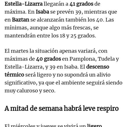
Estella-Lizarra
llegarán a
41 grados
de
máxima. En
Isaba
se prevén 39, mientras que
en
Baztan
se alcanzarán también los 40. Las
mínimas, aunque algo más frescas, se
mantendrán entre los 18 y 25 grados.
El martes la situación apenas variará, con
máximas de
40 grados
en Pamplona, Tudela y
Estella-Lizarra, y 39 en Isaba. El
descenso
térmico
será ligero y no supondrá un alivio
significativo, ya que el ambiente seguirá siendo
muy caluroso y seco.
A mitad de semana habrá leve respiro
El miércoles y jueves se vivirá un
ligero