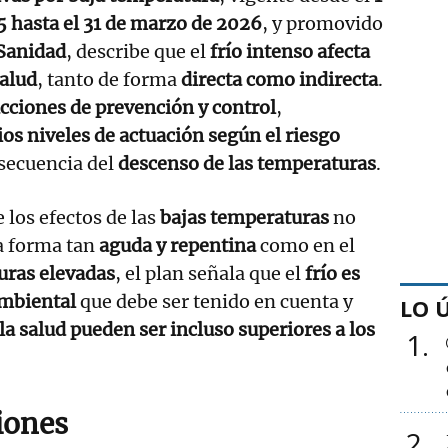
 hasta el 31 de marzo de 2026
, y promovido
 Sanidad
, describe que el
frío intenso afecta
salud
, tanto de forma
directa como indirecta
.
cciones de prevención y control
,
ios niveles de actuación según el riesgo
secuencia del
descenso de las temperaturas
.
 los efectos de las
bajas temperaturas
no
a forma tan
aguda y repentina
como en el
uras elevadas
, el plan señala que el
frío es
ambiental
que debe ser tenido en cuenta y
LO 
la salud pueden ser incluso superiores a los
1
iones
2