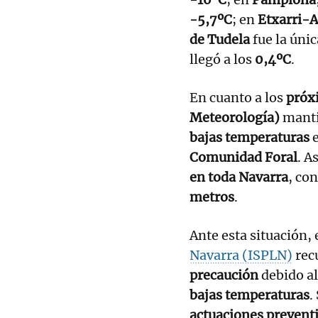
-5,7ºC
; en
Etxarri-
de Tudela
fue la úni
llegó a los
0,4ºC
.
En cuanto a los
próx
Meteorología)
manti
bajas temperaturas
e
Comunidad Foral
. A
en toda Navarra
, co
metros
.
Ante esta situación, 
Navarra (ISPLN)
rec
precaución
debido a
bajas temperaturas
.
actuaciones prevent