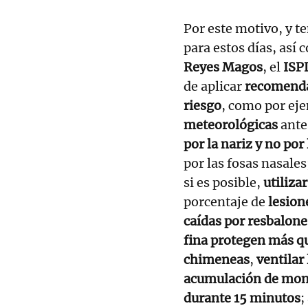
Por este motivo, y t
para estos días, así 
Reyes Magos
, el
ISP
de aplicar
recomendac
riesgo
, como por ej
meteorológicas
antes
por la nariz y no por
por las fosas nasales
si es posible,
utiliza
porcentaje de
lesion
caídas por resbalone
fina protegen más q
chimeneas
,
ventilar
acumulación de mon
durante 15 minutos
;