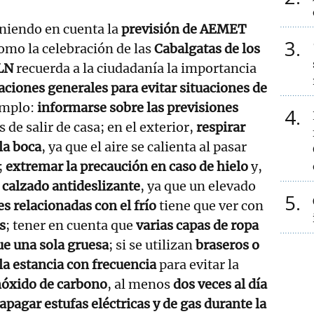
eniendo en cuenta la
previsión de AEMET
3
como la celebración de las
Cabalgatas de los
LN
recuerda a la ciudadanía la importancia
iones generales para evitar situaciones de
emplo:
informarse sobre las previsiones
4
 de salir de casa; en el exterior,
respirar
 la boca
, ya que el aire se calienta al pasar
;
extremar la precaución en caso de hielo
y,
r calzado antideslizante
, ya que un elevado
5
es relacionadas con el frío
tiene que ver con
s
; tener en cuenta que
varias capas de ropa
ue una sola gruesa
; si se utilizan
braseros o
 la estancia con frecuencia
para evitar la
óxido de carbono
, al menos
dos veces al día
apagar estufas eléctricas y de gas durante la