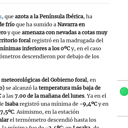
s
, que
azota a la Península Ibérica
, ha
e frío
que ha sumido a
Navarra en
ero
y que
amenaza con nevadas a cotas muy
rritorio foral
registró en la madrugada del
ínimas inferiores a los 0ºC
y, en el caso
mómetros descendieron por debajo de los
 meteorológicas del Gobierno foral
, en
o)
se alcanzó la
temperatura más baja de
C
a las
7.00 de la mañana del lunes
. Ya en el
 de
Isaba
registró una mínima de
-9,4ºC
y en
7,5ºC
. Asimismo, en la estación
alar
el termómetro descendió hasta los
, la mínima fue de
-2,4ºC
; en
Lesaka
, de