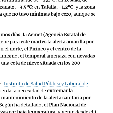
Aranatz
,
-3,5ºC
; en
Tafalla
,
-1,2ºC
; y la
zona
ca que
no tuvo mínimas bajo cero
, aunque se
imos días
, la
Aemet (Agencia Estatal de
ene para
este martes
la
alerta amarilla por
n el
norte
, el
Pirineo
y el
centro de la
simismo, el
temporal
amenaza con
nevadas
n una
cota de nieve situada en los 200
el
Instituto de Salud Pública y Laboral de
uerda la necesidad de
extremar la
l
mantenimiento de la alerta sanitaria por
 Según ha detallado, el
Plan Nacional de
ivas por baja temperatura
, vigente desde el
1