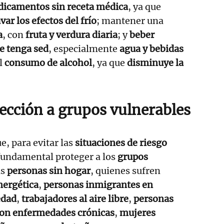
icamentos sin receta médica
, ya que
var los efectos del frío
; mantener una
a
, con
fruta y verdura diaria
; y
beber
e tenga sed
, especialmente
agua y bebidas
el
consumo de alcohol
, ya que
disminuye la
tección a grupos vulnerables
e, para evitar las
situaciones de riesgo
 fundamental proteger a los
grupos
as
personas sin hogar
, quienes sufren
nergética
,
personas inmigrantes en
edad
,
trabajadores al aire libre
,
personas
con enfermedades crónicas
,
mujeres