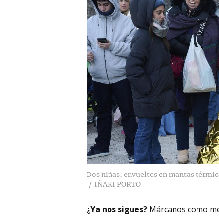
Dos niñas, envueltos en mantas térmic
IÑAKI PORTO
¿Ya nos sigues?
Márcanos como me