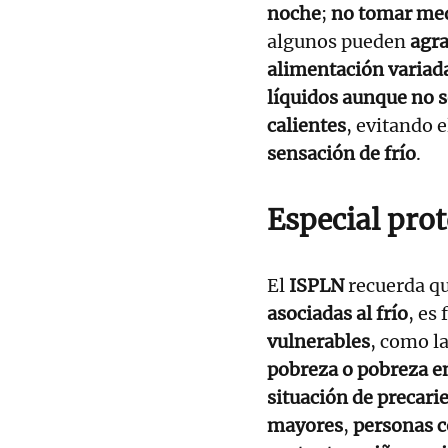
noche
;
no tomar med
algunos pueden
agra
alimentación variad
líquidos aunque no s
calientes
, evitando 
sensación de frío
.
Especial pro
El
ISPLN
recuerda qu
asociadas al frío
, es
vulnerables
, como l
pobreza o pobreza e
situación de precari
mayores
,
personas 