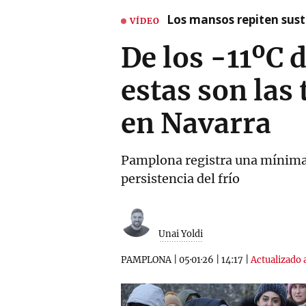
Los mansos repiten susto
VÍDEO
De los -11ºC d
estas son las
en Navarra
Pamplona registra una mínima d
persistencia del frío
Unai Yoldi
PAMPLONA
|
05·01·26
|
14:17
|
Actualizado a