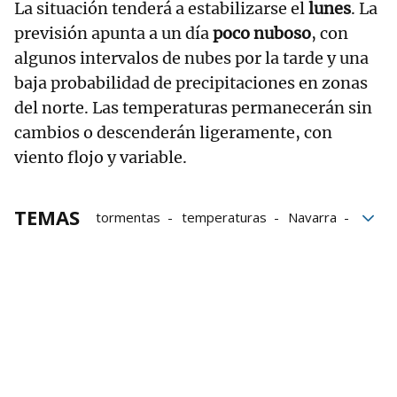
La situación tenderá a estabilizarse el
lunes
. La
previsión apunta a un día
poco nuboso
, con
algunos intervalos de nubes por la tarde y una
baja probabilidad de precipitaciones en zonas
del norte. Las temperaturas permanecerán sin
cambios o descenderán ligeramente, con
viento flojo y variable.
TEMAS
tormentas
temperaturas
Navarra
Viernes
La Ribera
fin de semana
AEMET
El tiempo en Tudela
El tiempo en Pamplona
El tiempo en Navarra