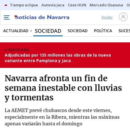
Tiempo eclipse
Autovía Jaca
Cese HUN
Mercado Osasuna
O
Kiosko
SOCIEDAD
ACTUALIDAD
SOCIEDAD
POLÍTICA
SUCE
SOCIEDAD
Adjudicadas por 135 millones las obras de la nueva
variante entre Pamplona y Jaca
Navarra afronta un fin de
semana inestable con lluvias
y tormentas
La AEMET prevé chubascos desde este viernes,
especialmente en la Ribera, mientras las máximas
apenas variarán hasta el domingo