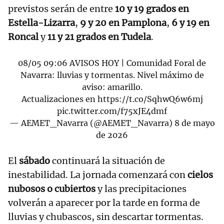
previstos serán de entre
10 y 19 grados en
Estella-Lizarra
,
9 y 20 en Pamplona
,
6 y 19 en
Roncal
y
11 y 21 grados en Tudela
.
08/05 09:06 AVISOS HOY | Comunidad Foral de
Navarra: lluvias y tormentas. Nivel máximo de
aviso: amarillo.
Actualizaciones en
https://t.co/SqhwQ6w6mj
pic.twitter.com/f75xJE4dmf
— AEMET_Navarra (@AEMET_Navarra)
8 de mayo
de 2026
El
sábado
continuará la situación de
inestabilidad. La jornada comenzará con
cielos
nubosos o cubiertos
y las precipitaciones
volverán a aparecer por la tarde en forma de
lluvias y chubascos, sin descartar tormentas.