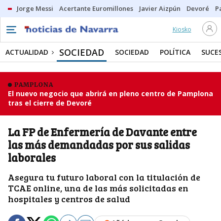
Jorge Messi
Acertante Euromillones
Javier Aizpún
Devoré
P
Kiosko
SOCIEDAD
ACTUALIDAD
SOCIEDAD
POLÍTICA
SUCE
PAMPLONA
El nuevo negocio que abrirá en pleno centro de Pamplona
tras el cierre de Devoré
La FP de Enfermería de Davante entre
las más demandadas por sus salidas
laborales
Asegura tu futuro laboral con la titulación de
TCAE online, una de las más solicitadas en
hospitales y centros de salud