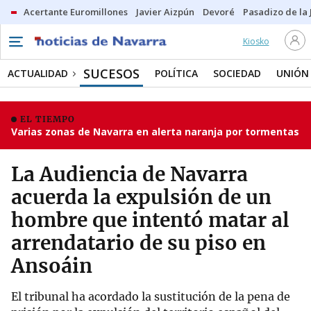
Acertante Euromillones
Javier Aizpún
Devoré
Pasadizo de la
Kiosko
SUCESOS
ACTUALIDAD
POLÍTICA
SOCIEDAD
UNIÓN
EL TIEMPO
Varias zonas de Navarra en alerta naranja por tormentas
La Audiencia de Navarra
acuerda la expulsión de un
hombre que intentó matar al
arrendatario de su piso en
Ansoáin
El tribunal ha acordado la sustitución de la pena de