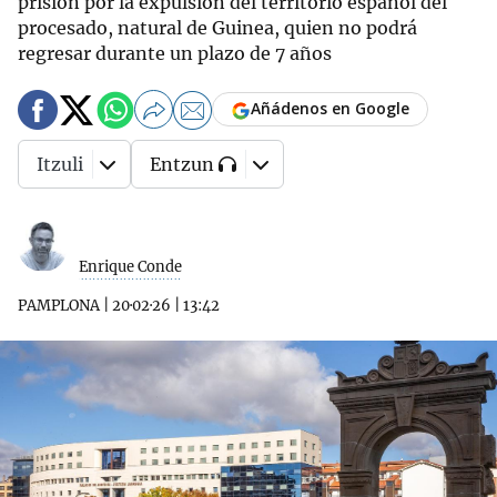
prisión por la expulsión del territorio español del
procesado, natural de Guinea, quien no podrá
regresar durante un plazo de 7 años
Añádenos en Google
Itzuli
Entzun
Enrique Conde
PAMPLONA
|
20·02·26
|
13:42