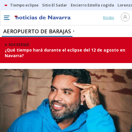
Tiempo eclipse
Sitio El Sadar
Encierro Estella cogida
Lorenzo
Kiosko
AEROPUERTO DE BARAJAS
SOCIEDAD
¿Qué tiempo hará durante el eclipse del 12 de agosto en
Navarra?